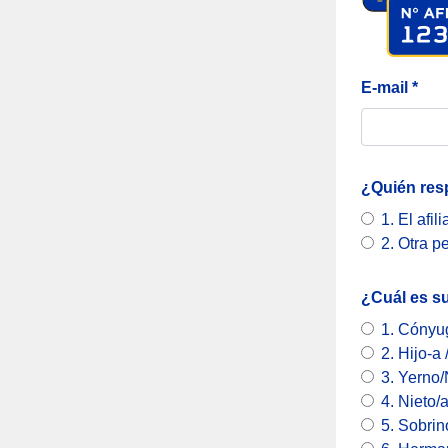
E-mail *
¿Quién resp
1. El afil
2. Otra p
¿Cuál es su
1. Cónyu
2. Hijo-a 
3. Yerno
4. Nieto/
5. Sobrin