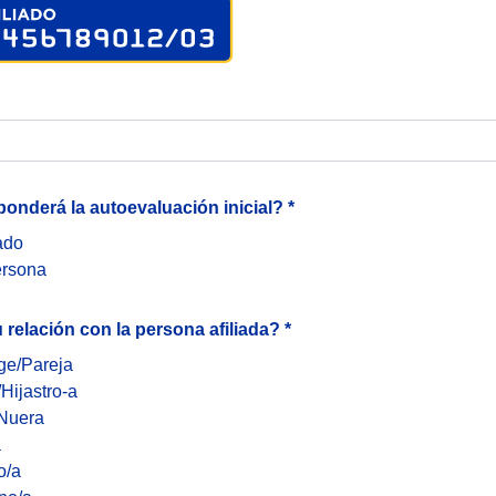
onderá la autoevaluación inicial? *
iado
ersona
 relación con la persona afiliada? *
ge/Pareja
/Hijastro-a
/Nuera
a
o/a